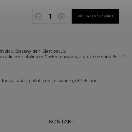
PŘIDAT DO KOŠÍKU
 slov. Blažený den. Slast pačuli.
v rodinném ateliéru v České republice, a proto se vůně 1511 liší
le Tonka, tabák, pačuli, cedr, olibanum, oříšek, oud
KONTAKT