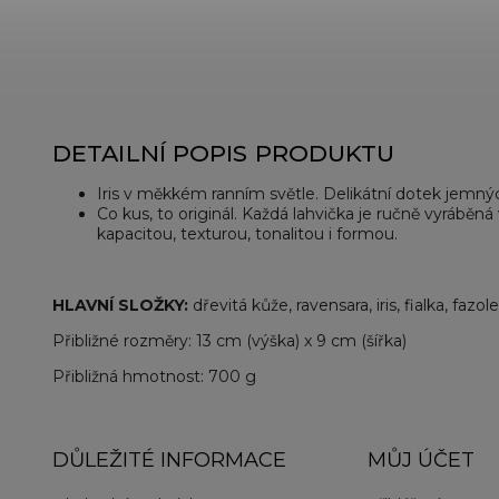
DETAILNÍ POPIS PRODUKTU
Iris v měkkém ranním světle. Delikátní dotek jemných
Co kus, to originál. Každá lahvička je ručně vyráběná 
kapacitou, texturou, tonalitou i formou.
HLAVNÍ SLOŽKY:
dřevitá kůže, ravensara, iris, fialka, fazo
Přibližné rozměry: 13 cm (výška) x 9 cm (šířka)
Přibližná hmotnost: 700 g
DŮLEŽITÉ INFORMACE
MŮJ ÚČET