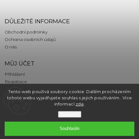
DŮLEŽITÉ INFORMACE
Obchodní podmínky
Ochrana osobních údajů
O nás
MŮJ ÚČET
Přihlášení
Registrace
Tento web používá soubory cookie. Dalším procházením
KONTAKT
tohoto webu vyjadřujete souhlas s jejich používáním.. Více
informací
zde
.
info
@
thebrands.com
Nastavení
Souhlasím
Copyright 2026
thebrands.com
. Všechna práva vyhrazena.