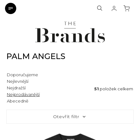
PALM ANGELS
Doporučujeme
Nejlevnější
Nejdražší
51
položek celkem
Nejprodávanější
Abecedně
Otevřít filtr