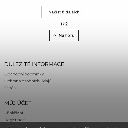
Načíst 8 dalších
2
1
Nahoru
DŮLEŽITÉ INFORMACE
Obchodní podmínky
Ochrana osobních údajů
O nás
MŮJ ÚČET
Přihlášení
Registrace