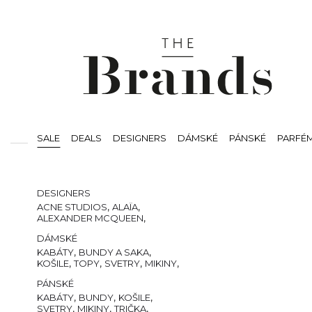
SALE
DEALS
DESIGNERS
DÁMSKÉ
PÁNSKÉ
PARFÉ
SVÍČKY
BEAUTY
VOUCHERS
DESIGNERS
,
,
ACNE STUDIOS
ALAÏA
,
ALEXANDER MCQUEEN
,
,
,
AMI PARIS
AMIRI
AUTRY
DÁMSKÉ
,
,
THE ATTICO
BALMAIN
,
CASABLANCA
,
,
KABÁTY
BUNDY A SAKA
,
COMMES DES GARCONS
,
,
,
,
KOŠILE
TOPY
SVETRY
MIKINY
,
,
COURREGÈS
,
DSQUARED2
,
,
TRIČKA
KALHOTY
KRAŤASY
PÁNSKÉ
,
,
GIANVITO ROSSI
,
GIVENCHY
JEANS
,
,
CHLOE
ISABEL MARANT
TEPLÁKY A TEPLÁKOVÉ
,
,
,
KABÁTY
BUNDY
KOŠILE
,
,
JACQUEMUS
,
LOEWE
SOUPRAVY
,
,
,
SVETRY
MIKINY
TRIČKA