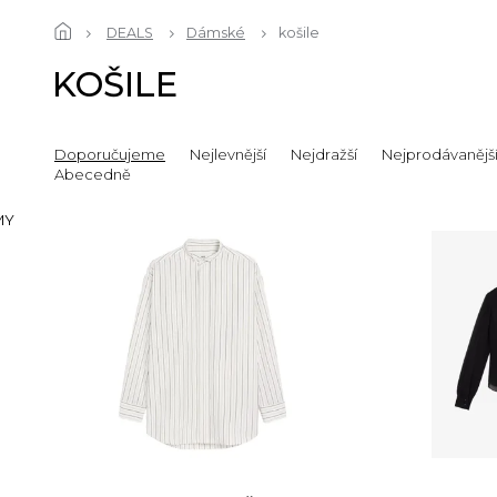
DEALS
Dámské
košile
KOŠILE
Doporučujeme
Nejlevnější
Nejdražší
Nejprodávanějš
Abecedně
MY