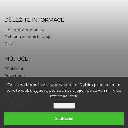
DŮLEŽITÉ INFORMACE
Obchodní podmínky
Ochrana osobních údajů
O nás
MŮJ ÚČET
Přihlášení
Registrace
Tento web používá soubory cookie. Dalším procházením
KONTAKT
tohoto webu vyjadřujete souhlas s jejich používáním.. Více
informací
zde
.
info
@
thebrands.com
Nastavení
Souhlasím
Copyright 2026
thebrands.com
. Všechna práva vyhrazena.