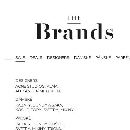
SALE
DEALS
DESIGNERS
DÁMSKÉ
PÁNSKÉ
PARFÉ
SVÍČKY
BEAUTY
VOUCHERS
DESIGNERS
,
,
ACNE STUDIOS
ALAÏA
,
ALEXANDER MCQUEEN
,
,
,
AMI PARIS
AMIRI
AUTRY
DÁMSKÉ
,
,
THE ATTICO
BALMAIN
,
CASABLANCA
,
,
KABÁTY
BUNDY A SAKA
,
COMMES DES GARCONS
,
,
,
,
KOŠILE
TOPY
SVETRY
MIKINY
,
,
COURREGÈS
,
DSQUARED2
,
,
TRIČKA
KALHOTY
KRAŤASY
PÁNSKÉ
,
,
GIANVITO ROSSI
,
GIVENCHY
JEANS
,
,
CHLOE
ISABEL MARANT
TEPLÁKY A TEPLÁKOVÉ
,
,
,
KABÁTY
BUNDY
KOŠILE
,
,
JACQUEMUS
,
LOEWE
SOUPRAVY
,
,
,
SVETRY
MIKINY
TRIČKA