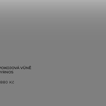
POKOJOVÁ VŮNĚ
CYRNOS
 880 Kč