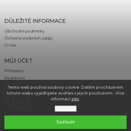
DŮLEŽITÉ INFORMACE
Obchodní podmínky
Ochrana osobních údajů
O nás
MŮJ ÚČET
Přihlášení
Registrace
Tento web používá soubory cookie. Dalším procházením
KONTAKT
tohoto webu vyjadřujete souhlas s jejich používáním.. Více
informací
zde
.
info
@
thebrands.com
Nastavení
Souhlasím
Copyright 2026
thebrands.com
. Všechna práva vyhrazena.