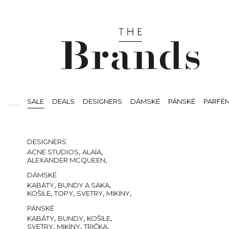
SALE
DEALS
DESIGNERS
DÁMSKÉ
PÁNSKÉ
PARFÉ
SVÍČKY
BEAUTY
VOUCHERS
DESIGNERS
,
,
ACNE STUDIOS
ALAÏA
,
ALEXANDER MCQUEEN
,
,
,
AMI PARIS
AMIRI
AUTRY
DÁMSKÉ
,
,
THE ATTICO
BALMAIN
,
CASABLANCA
,
,
KABÁTY
BUNDY A SAKA
,
COMMES DES GARCONS
,
,
,
,
KOŠILE
TOPY
SVETRY
MIKINY
,
,
COURREGÈS
,
DSQUARED2
,
,
TRIČKA
KALHOTY
KRAŤASY
PÁNSKÉ
,
,
GIANVITO ROSSI
,
GIVENCHY
JEANS
,
,
CHLOE
ISABEL MARANT
TEPLÁKY A TEPLÁKOVÉ
,
,
,
KABÁTY
BUNDY
KOŠILE
,
,
JACQUEMUS
,
LOEWE
SOUPRAVY
,
,
,
SVETRY
MIKINY
TRIČKA