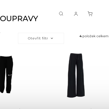
SOUPRAVY
í
4
položek celkem
Otevřít filtr