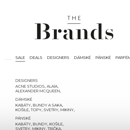
SALE
DEALS
DESIGNERS
DÁMSKÉ
PÁNSKÉ
PARFÉ
SVÍČKY
BEAUTY
VOUCHERS
DESIGNERS
,
,
ACNE STUDIOS
ALAÏA
,
ALEXANDER MCQUEEN
,
,
,
AMI PARIS
AMIRI
AUTRY
DÁMSKÉ
,
,
THE ATTICO
BALMAIN
,
CASABLANCA
,
,
KABÁTY
BUNDY A SAKA
,
COMMES DES GARCONS
,
,
,
,
KOŠILE
TOPY
SVETRY
MIKINY
,
,
COURREGÈS
,
DSQUARED2
,
,
TRIČKA
KALHOTY
KRAŤASY
PÁNSKÉ
,
,
GIANVITO ROSSI
,
GIVENCHY
JEANS
,
,
CHLOE
ISABEL MARANT
TEPLÁKY A TEPLÁKOVÉ
,
,
,
KABÁTY
BUNDY
KOŠILE
,
,
JACQUEMUS
,
LOEWE
SOUPRAVY
,
,
,
SVETRY
MIKINY
TRIČKA