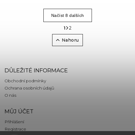
Načíst 8 dalších
2
1
Nahoru
DŮLEŽITÉ INFORMACE
Obchodní podmínky
Ochrana osobních údajů
O nás
MŮJ ÚČET
Přihlášení
Registrace