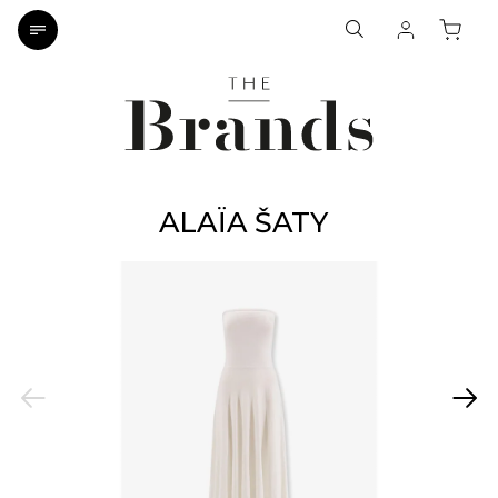
ALAÏA ŠATY
Previous
Next