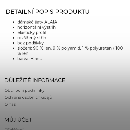
DETAILNÍ POPIS PRODUKTU
dámské šaty ALAÏA
horizontální výstřih
elastický profil
rozšířený střih
bez podšívky
složení: 90 % len, 9 % polyamid, 1 % polyuretan / 100
% len
barva: Blanc
DŮLEŽITÉ INFORMACE
Obchodní podmínky
Ochrana osobních údajů
O nás
MŮJ ÚČET
Přihlášení