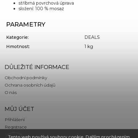
stříbrná povrchová úprava
složení: 100 % mosaz
PARAMETRY
Kategorie
:
DEALS
Hmotnost
:
1 kg
DŮLEŽITÉ INFORMACE
Obchodní podmínky
Ochrana osobních údajů
O nás
MŮJ ÚČET
Přihlášení
Registrace
Tento web používá soubory cookie. Dalším procházením