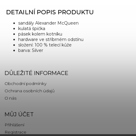
DETAILNÍ POPIS PRODUKTU
sandály Alexander McQueen
kulatá špička
pásek kolem kotníku
hardware ve stříbrném odstínu
složení: 100 % telecí kůže
barva: Silver
DŮLEŽITÉ INFORMACE
Obchodní podmínky
Ochrana osobních údajů
O nás
MŮJ ÚČET
Přihlášení
Registrace