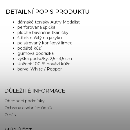
DETAILNÍ POPIS PRODUKTU
dámské tenisky Autry Medalist
perforovaná špička
ploché bavlněné tkaničky
štítek našitý na jazyku
polstrovaný koníkový límec
podšité kůží
gumová podrážka
výška podrážky: 2,5 - 3,5 cm
složení: 100 % hovězí kůže
barva: White / Pepper
DŮLEŽITÉ INFORMACE
Obchodní podmínky
Ochrana osobních údajů
O nás