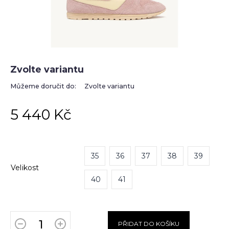
Zvolte variantu
Můžeme doručit do:
Zvolte variantu
5 440 Kč
35
36
37
38
39
Velikost
40
41
PŘIDAT DO KOŠÍKU