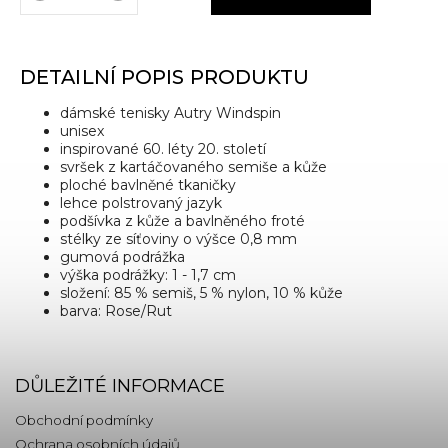
DETAILNÍ POPIS PRODUKTU
dámské
tenisky Autry Windspin
unisex
inspirované 60. léty 20. století
svršek z kartáčovaného semiše a kůže
ploché bavlněné tkaničky
lehce polstrovaný jazyk
podšívka z kůže a bavlněného froté
stélky ze síťoviny o výšce 0,8 mm
gumová podrážka
výška podrážky: 1 - 1,7 cm
složení: 85 % semiš, 5 % nylon, 10 % kůže
barva: Rose/Rut
DŮLEŽITÉ INFORMACE
Obchodní podmínky
Ochrana osobních údajů