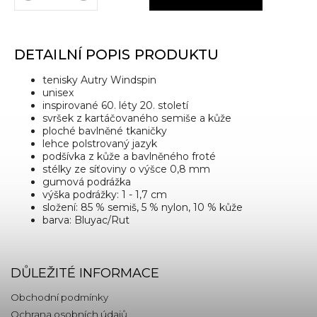
DETAILNÍ POPIS PRODUKTU
tenisky Autry Windspin
unisex
inspirované 60. léty 20. století
svršek z kartáčovaného semiše a kůže
ploché bavlněné tkaničky
lehce polstrovaný jazyk
podšívka z kůže a bavlněného froté
stélky ze síťoviny o výšce 0,8 mm
gumová podrážka
výška podrážky: 1 - 1,7 cm
složení: 85 % semiš, 5 % nylon, 10 % kůže
barva: Bluyac/Rut
DŮLEŽITÉ INFORMACE
Obchodní podmínky
Ochrana osobních údajů