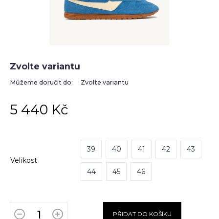
Zvolte variantu
Můžeme doručit do:
Zvolte variantu
5 440 Kč
39
40
41
42
43
Velikost
44
45
46
PŘIDAT DO KOŠÍKU