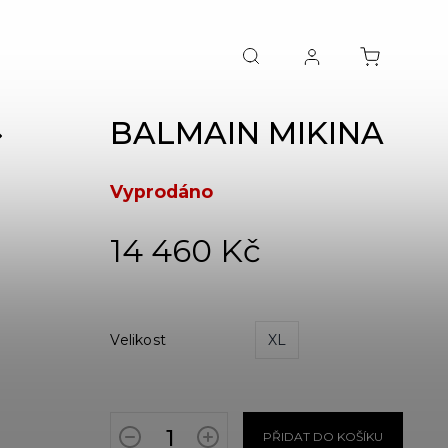
BALMAIN MIKINA
NEXT
Vyprodáno
14 460 Kč
Velikost
XL
PŘIDAT DO KOŠÍKU