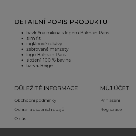
DETAILNÍ POPIS PRODUKTU
bavlněná mikina s logem Balmain Paris
slim fit
raglánové rukávy
žebrované manžety
logo Balmain Paris
složení: 100 % bavlna
barva: Beige
DŮLEŽITÉ INFORMACE
MŮJ ÚČET
Obchodní podmínky
Přihlášení
Ochrana osobních údajů
Registrace
O nás