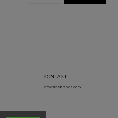
KONTAKT
info
@
thebrands.com