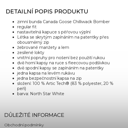
DETAILNÍ POPIS PRODUKTU
zimní bunda Canada Goose Chilliwack Bomber
regular fit
nastavitelná kapuce s péřovou výplní
Létka se skrytým zapínáním na patentky přes
obousměrný zip
žebrované manžety a lem
zesílené lokty
vnitřní popruhy pro nošení bez použití rukou
dvě horní kapsy na ruce s fleecovou podšívkou
dvě spodní kapsy se zapínáním na patentky
jedna kapsa na levém rukávu
jedna bezpečnostní kapsa na zip
složení: 100 % Artic Tech® (83 % polyester, 20 %
peří)
barva: North Star White
DŮLEŽITÉ INFORMACE
Obchodní podmínky