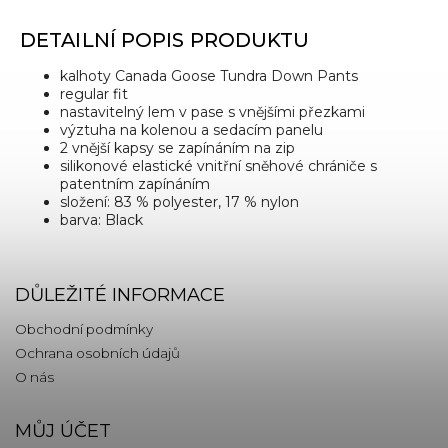
DETAILNÍ POPIS PRODUKTU
kalhoty Canada Goose Tundra Down Pants
regular fit
nastavitelný lem v pase s vnějšími přezkami
výztuha na kolenou a sedacím panelu
2 vnější kapsy se zapínáním na zip
silikonové elastické vnitřní sněhové chrániče s
patentním zapínáním
složení: 83 % polyester, 17 % nylon
barva: Black
DŮLEŽITÉ INFORMACE
Obchodní podmínky
Ochrana osobních údajů
O nás
MŮJ ÚČET