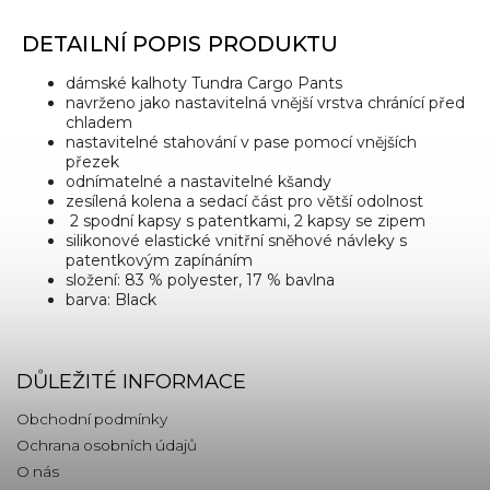
DETAILNÍ POPIS PRODUKTU
dámské kalhoty Tundra Cargo Pants
navrženo jako nastavitelná vnější vrstva chránící před
chladem
nastavitelné stahování v pase pomocí vnějších
přezek
odnímatelné a nastavitelné kšandy
zesílená kolena a sedací část pro větší odolnost
2 spodní kapsy s patentkami, 2 kapsy se zipem
silikonové elastické vnitřní sněhové návleky s
patentkovým zapínáním
složení: 83 % polyester, 17 % bavlna
barva: Black
DŮLEŽITÉ INFORMACE
Obchodní podmínky
Ochrana osobních údajů
O nás