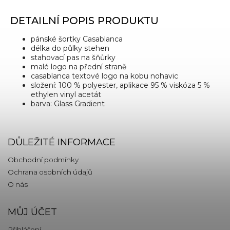
DETAILNÍ POPIS PRODUKTU
pánské šortky Casablanca
délka do půlky stehen
stahovací pas na šňůrky
malé logo na přední straně
casablanca textové logo na kobu nohavic
složení: 100 % polyester, aplikace 95 % viskóza 5 %
ethylen vinyl acetát
barva: Glass Gradient
DŮLEŽITÉ INFORMACE
Obchodní podmínky
Ochrana osobních údajů
O nás
MŮJ ÚČET
Přihlášení