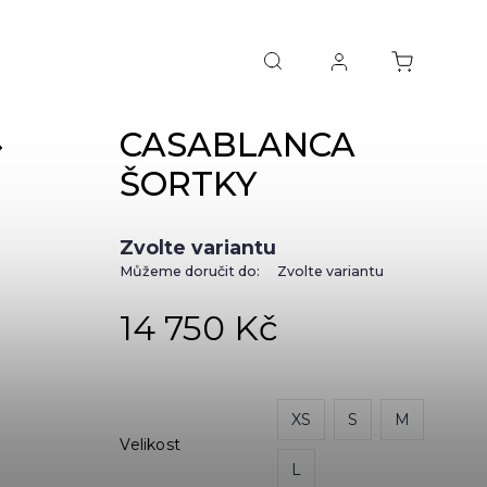
CASABLANCA
NEXT
ŠORTKY
Zvolte variantu
Můžeme doručit do:
Zvolte variantu
14 750 Kč
XS
S
M
Velikost
L