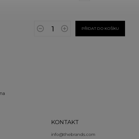
PŘIDAT DO KOŠÍKU
lna
KONTAKT
info
@
thebrands.com