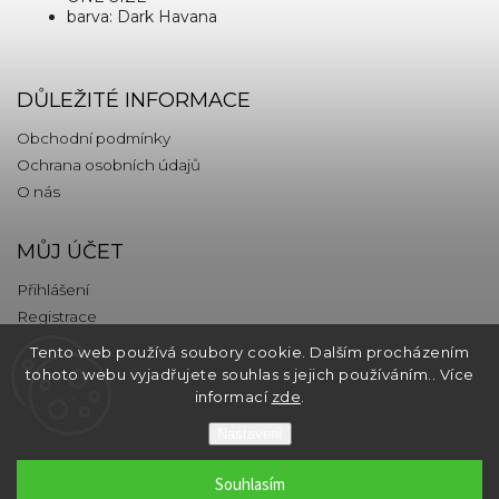
barva: Dark Havana
DŮLEŽITÉ INFORMACE
Obchodní podmínky
Ochrana osobních údajů
O nás
MŮJ ÚČET
Přihlášení
Registrace
Tento web používá soubory cookie. Dalším procházením
KONTAKT
tohoto webu vyjadřujete souhlas s jejich používáním.. Více
informací
zde
.
info
@
thebrands.com
Nastavení
Souhlasím
Copyright 2026
thebrands.com
. Všechna práva vyhrazena.