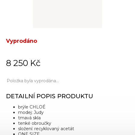
Vyprodáno
8 250 Kč
Položka byla vyprodána…
DETAILNÍ POPIS PRODUKTU
brýle CHLOÉ
modej: Judy
tmavá skla
tenké obroučky
složení: recyklovaný acetát
ONE SIZE