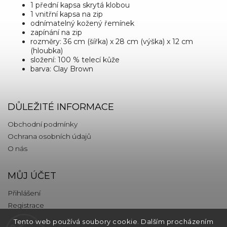
1 přední kapsa skrytá klobou
1 vnitřní kapsa na zip
odnímatelný kožený řemínek
zapínání na zip
rozměry: 36 cm (šířka) x 28 cm (výška) x 12 cm
(hloubka)
složení: 100 % telecí kůže
barva: Clay Brown
DŮLEŽITÉ INFORMACE
Obchodní podmínky
Ochrana osobních údajů
O nás
MŮJ ÚČET
Přihlášení
Registrace
Tento web používá soubory cookie. Dalším procházením