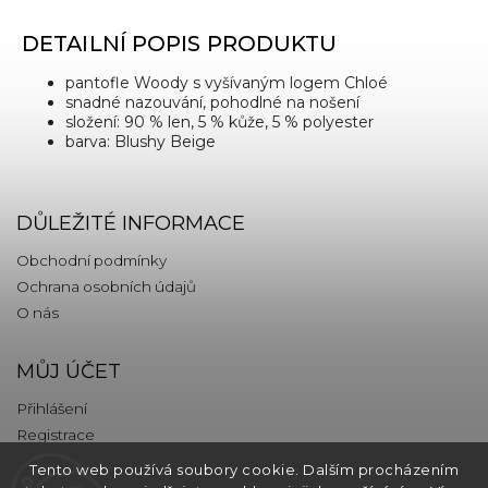
DETAILNÍ POPIS PRODUKTU
pantofle Woody s vyšívaným logem Chloé
snadné nazouvání, pohodlné na nošení
složení: 90 % len, 5 % kůže, 5 % polyester
barva: Blushy Beige
DŮLEŽITÉ INFORMACE
Obchodní podmínky
Ochrana osobních údajů
O nás
MŮJ ÚČET
Přihlášení
Registrace
Tento web používá soubory cookie. Dalším procházením