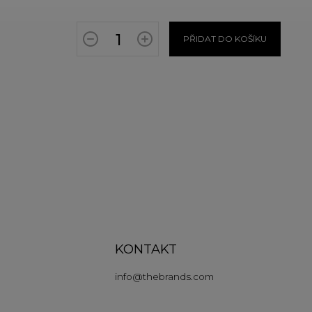
PŘIDAT DO KOŠÍKU
KONTAKT
info
@
thebrands.com