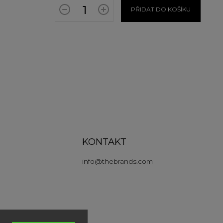
PŘIDAT DO KOŠÍKU
KONTAKT
info
@
thebrands.com