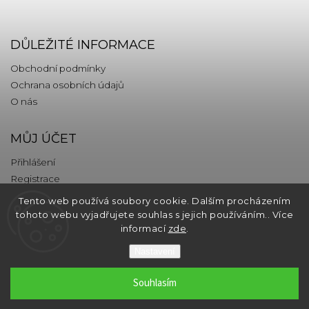
DŮLEŽITÉ INFORMACE
Obchodní podmínky
Ochrana osobních údajů
O nás
MŮJ ÚČET
Přihlášení
Registrace
Tento web používá soubory cookie. Dalším procházením
KONTAKT
tohoto webu vyjadřujete souhlas s jejich používáním.. Více
informací
zde
.
info
@
thebrands.com
Nastavení
Souhlasím
Copyright 2026
thebrands.com
. Všechna práva vyhrazena.