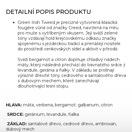
DETAILNÍ POPIS PRODUKTU
Green Irish Tweed je precizně vytvořená klasická
fougère vůně od značky Creed, navržená na míru
pro muže s vytříbeným vkusem. Její svěží zelené
tóny vzdávají hold krejčovskému odkazu značky
spojenému s jezdeckou tradicí a přenášejí nositele
do prostředí venkovských sídel a aktivit v přírodě.
Svěží bergamot a citron doplňuje chladivý nádech
máty, který následně přechází do travnatého srdce z
levandule, geránia a fialky. V základu se prolínají
výrazné dřevité tóny cedrového a santalového dřeva
s dubovým mechem, které zanechávají
dlouhotrvající lesní stopu.
HLAVA:
máta, verbena, bergamot. galbanum, citron
SRDCE:
geránium, levandule, fialka
ZÁKLAD:
santalové dřevo, cedrové dřevo, ambroxan,
dubový mech