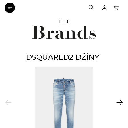
DSQUARED2 DŽÍNY
Previous
Next