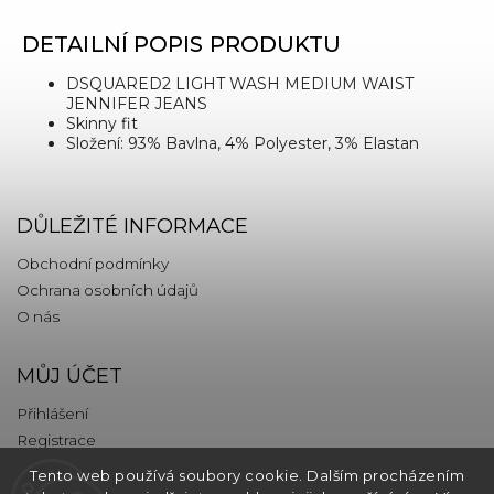
DETAILNÍ POPIS PRODUKTU
DSQUARED2 LIGHT WASH MEDIUM WAIST
JENNIFER JEANS
Skinny fit
Složení: 93% Bavlna, 4% Polyester, 3% Elastan
DŮLEŽITÉ INFORMACE
Obchodní podmínky
Ochrana osobních údajů
O nás
MŮJ ÚČET
Přihlášení
Registrace
Tento web používá soubory cookie. Dalším procházením