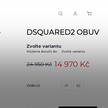
DSQUARED2 OBUV
NEXT
Zvolte variantu
Můžeme doručit do:
Zvolte variantu
14 970 Kč
24 950 Kč
Velikost
41
42