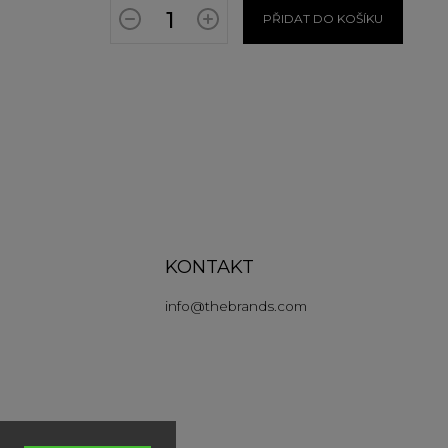
PŘIDAT DO KOŠÍKU
KONTAKT
info
@
thebrands.com