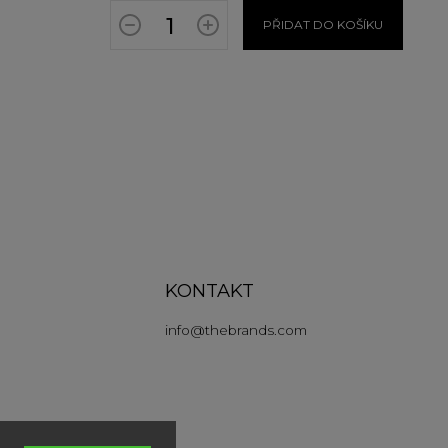
PŘIDAT DO KOŠÍKU
KONTAKT
info
@
thebrands.com