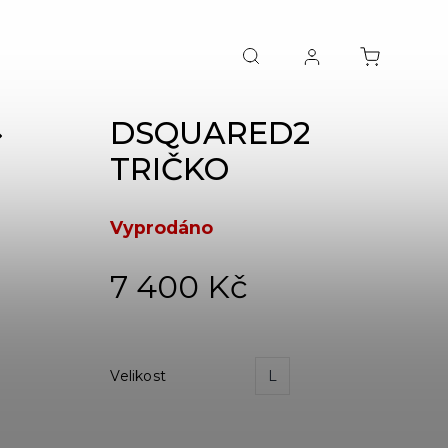
DSQUARED2
NEXT
TRIČKO
Vyprodáno
7 400 Kč
Velikost
L