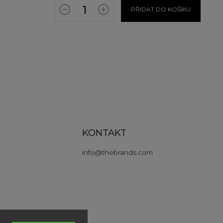
PŘIDAT DO KOŠÍKU
KONTAKT
info
@
thebrands.com