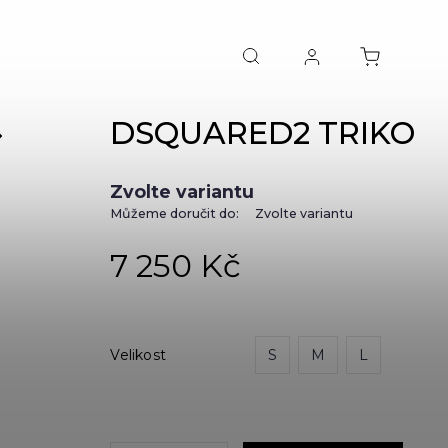
DSQUARED2 TRIKO
NEXT
Zvolte variantu
Můžeme doručit do:
Zvolte variantu
7 250 Kč
Velikost
S
M
L