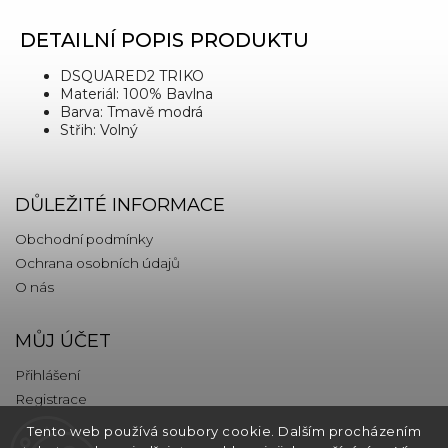
DETAILNÍ POPIS PRODUKTU
DSQUARED2 TRIKO
Materiál: 100% Bavlna
Barva: Tmavě modrá
Střih: Volný
DŮLEŽITÉ INFORMACE
Obchodní podmínky
Ochrana osobních údajů
O nás
MŮJ ÚČET
Přihlášení
Registrace
Tento web používá soubory cookie. Dalším procházením