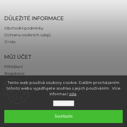
DŮLEŽITÉ INFORMACE
Obchodní podmínky
Ochrana osobních údajů
O nás
MŮJ ÚČET
Přihlášení
Registrace
Tento web používá soubory cookie. Dalším procházením
KONTAKT
tohoto webu vyjadřujete souhlas s jejich používáním.. Více
informací
zde
.
info
@
thebrands.com
Nastavení
Souhlasím
Copyright 2026
thebrands.com
. Všechna práva vyhrazena.