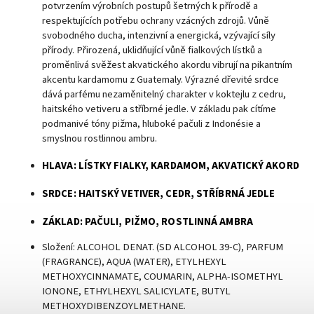
potvrzením výrobních postupů šetrných k přírodě a
respektujících potřebu ochrany vzácných zdrojů. Vůně
svobodného ducha, intenzivní a energická, vzývající síly
přírody. Přirozená, uklidňující vůně fialkových lístků a
proměnlivá svěžest akvatického akordu vibrují na pikantním
akcentu kardamomu z Guatemaly. Výrazné dřevité srdce
dává parfému nezaměnitelný charakter v koktejlu z cedru,
haitského vetiveru a stříbrné jedle. V základu pak cítíme
podmanivé tóny pižma, hluboké pačuli z Indonésie a
smyslnou rostlinnou ambru.
HLAVA: LÍSTKY FIALKY, KARDAMOM, AKVATICKÝ AKORD
SRDCE: HAITSKÝ VETIVER, CEDR, STŘÍBRNÁ JEDLE
ZÁKLAD: PAČULI, PIŽMO, ROSTLINNÁ AMBRA
Složení: ALCOHOL DENAT. (SD ALCOHOL 39-C), PARFUM
(FRAGRANCE), AQUA (WATER), ETYLHEXYL
METHOXYCINNAMATE, COUMARIN, ALPHA-ISOMETHYL
IONONE, ETHYLHEXYL SALICYLATE, BUTYL
METHOXYDIBENZOYLMETHANE.