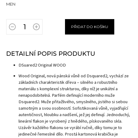
MEN
PŘIDAT DO KOŠÍKU
DETAILNÍ POPIS PRODUKTU
DSuared2 Original WOOD
Wood Original, nová pánská vůně od Dsquared2, vychází ze
základních charakteristik dřeva – silného a robustního
materiálu s komplexní strukturou, díky níž je unikátní a
nenapodobitelná. Parfém definující moderního muže
Dsquared2. Muže přitažlivého, smyslného, jistého si sebou
samotným a svou osobností. Sofistikovaná vůně, vyjadřující
autentičnost, hloubku a nadšení, jež jej definují. Jednoduchý,
lineární flakon je vyrobený z hnědého, pískovaného skla.
Uzávěr každého flakonu se vyrábí ručně, díky tomu je to
jedinečné řemeslné dílo. Prostá kartonová krabička je