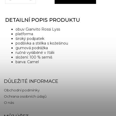
DETAILNÍ POPIS PRODUKTU
obuv Gianvito Rossi Lyss
platforma
široký podpatek
podšívka a stélka s kožešinou
gumová podrážka
ručně vyráběné v Itálii
složení: 100 % semiš
barva: Camel
DŮLEŽITÉ INFORMACE
Obchodní podmínky
Ochrana osobních údajů
O nás