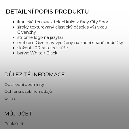
DETAILNÍ POPIS PRODUKTU
ikonické tenisky z telecí kůže z řady City Sport
široký texturovaný elastický pásek s výšivkou
Givenchy
stříbrné logo na jazyku
emblém Givenchy vyražený na zadní straně podrážky
složení: 100 % telecí kůže
barva: White / Black
DŮLEŽITÉ INFORMACE
Obchodní podmínky
Ochrana osobních údajů
O nás
MŮJ ÚČET
Přihlášení