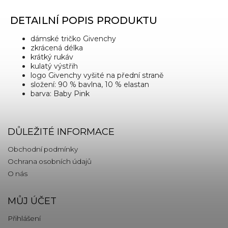
DETAILNÍ POPIS PRODUKTU
dámské tričko Givenchy
zkrácená délka
krátký rukáv
kulatý výstřih
logo Givenchy vyšité na přední straně
složení: 90 % bavlna, 10 % elastan
barva: Baby Pink
DŮLEŽITÉ INFORMACE
Obchodní podmínky
Ochrana osobních údajů
O nás
MŮJ ÚČET
Přihlášení