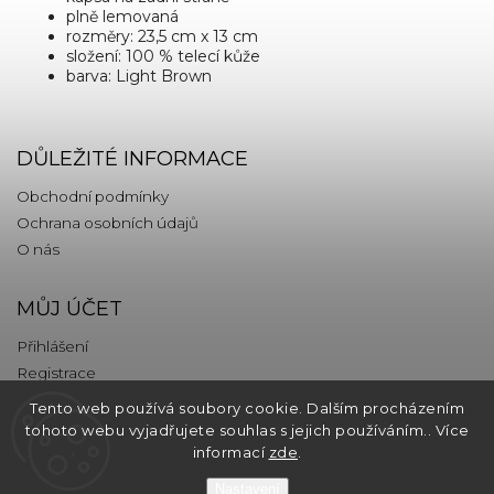
plně lemovaná
rozměry: 23,5 cm x 13 cm
složení: 100 % telecí kůže
barva: Light Brown
DŮLEŽITÉ INFORMACE
Obchodní podmínky
Ochrana osobních údajů
O nás
MŮJ ÚČET
Přihlášení
Registrace
Tento web používá soubory cookie. Dalším procházením
KONTAKT
tohoto webu vyjadřujete souhlas s jejich používáním.. Více
informací
zde
.
info
@
thebrands.com
Nastavení