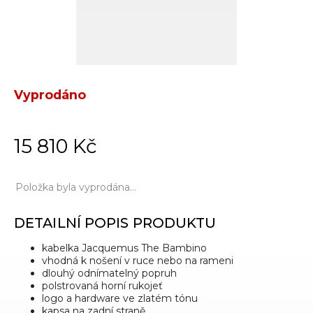
Vyprodáno
15 810 Kč
Položka byla vyprodána…
DETAILNÍ POPIS PRODUKTU
kabelka Jacquemus The Bambino
vhodná k nošení v ruce nebo na rameni
dlouhý odnímatelný popruh
polstrovaná horní rukojeť
logo a hardware ve zlatém tónu
kapsa na zadní straně