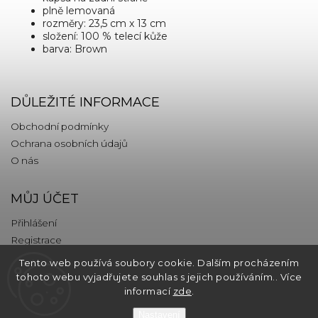
plně lemovaná
rozměry: 23,5 cm x 13 cm
složení: 100 % telecí kůže
barva: Brown
DŮLEŽITÉ INFORMACE
Obchodní podmínky
Ochrana osobních údajů
O nás
MŮJ ÚČET
Přihlášení
Registrace
Tento web používá soubory cookie. Dalším procházením
KONTAKT
tohoto webu vyjadřujete souhlas s jejich používáním.. Více
informací
zde
.
info
@
thebrands.com
Nastavení