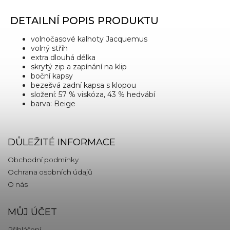
DETAILNÍ POPIS PRODUKTU
volnočasové kalhoty Jacquemus
volný střih
extra dlouhá délka
skrytý zip a zapínání na klip
boční kapsy
bezešvá zadní kapsa s klopou
složení: 57 % viskóza, 43 % hedvábí
barva: Beige
DŮLEŽITÉ INFORMACE
Obchodní podmínky
Ochrana osobních údajů
O nás
MŮJ ÚČET
Přihlášení