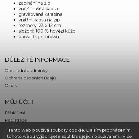
zapínání na zip
vnější našitá kapsa
gravírovaná karabina
vnitřní kapsa na zip
rozměry: 23 x 12 cm
složení: 100 % hovězí kůže
barva: Light brown
DŮLEŽITÉ INFORMACE
Obchodní podmínky
Ochrana osobních údajů
O nás
MŮJ ÚČET
Přihlášení
Registrace
Tento web používá soubory cookie. Dalším procházením
KONTAKT
tohoto webu vyjadřujete souhlas s jejich používáním.. Více