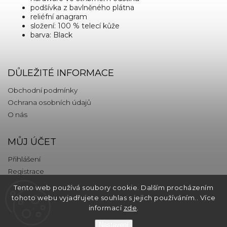
podšívka z bavlněného plátna
reliéfní anagram
složení: 100 % telecí kůže
barva: Black
DŮLEŽITÉ INFORMACE
Obchodní podmínky
Ochrana osobních údajů
O nás
MŮJ ÚČET
Přihlášení
Registrace
Tento web používá soubory cookie. Dalším procházením
KONTAKT
tohoto webu vyjadřujete souhlas s jejich používáním.. Více
informací
zde
.
info
@
thebrands.com
Nastavení