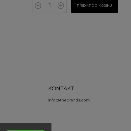
PŘIDAT DO KOŠÍKU
KONTAKT
info
@
thebrands.com