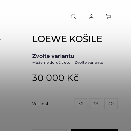
LOEWE KOŠILE
NEXT
Zvolte variantu
Můžeme doručit do:
Zvolte variantu
30 000 Kč
Velikost
36
38
40