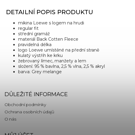
DETAILNÍ POPIS PRODUKTU
mikina Loewe s logem na hrudi
regular fit
střední gramáž
materiál Back Cotten Fleece
pravidelná délka
logo Loewe umístěné na přední straně
kulatý výstřih ke krku
žebrovaný límec, manžety a lem
složení: 95 % bavlna, 2,5 % vlna, 2,5 % akryl
barva: Grey melange
DŮLEŽITÉ INFORMACE
Obchodní podmínky
Ochrana osobních údajů
O nás