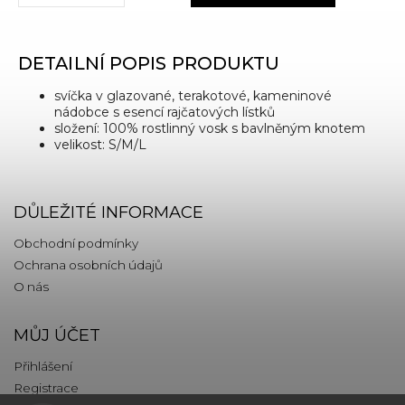
DETAILNÍ POPIS PRODUKTU
svíčka v glazované, terakotové, kameninové
nádobce s esencí rajčatových lístků
složení: 100% rostlinný vosk s bavlněným knotem
velikost: S/M/L
DŮLEŽITÉ INFORMACE
Obchodní podmínky
Ochrana osobních údajů
O nás
MŮJ ÚČET
Přihlášení
Registrace