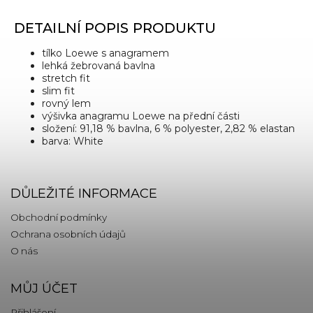
DETAILNÍ POPIS PRODUKTU
tílko Loewe s anagramem
lehká žebrovaná bavlna
stretch fit
slim fit
rovný lem
výšivka anagramu Loewe na přední části
složení: 91,18 % bavlna, 6 % polyester, 2,82 % elastan
barva: White
DŮLEŽITÉ INFORMACE
Obchodní podmínky
Ochrana osobních údajů
O nás
MŮJ ÚČET
Přihlášení