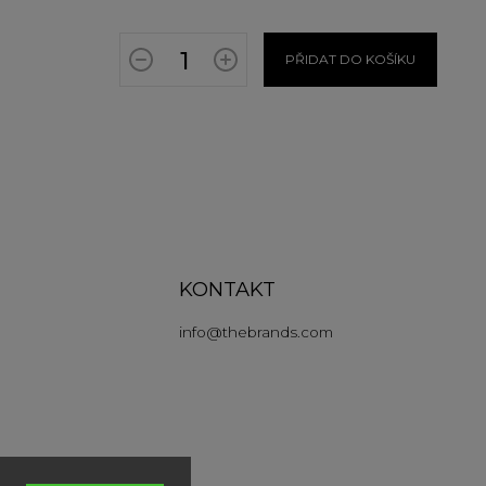
PŘIDAT DO KOŠÍKU
KONTAKT
info
@
thebrands.com