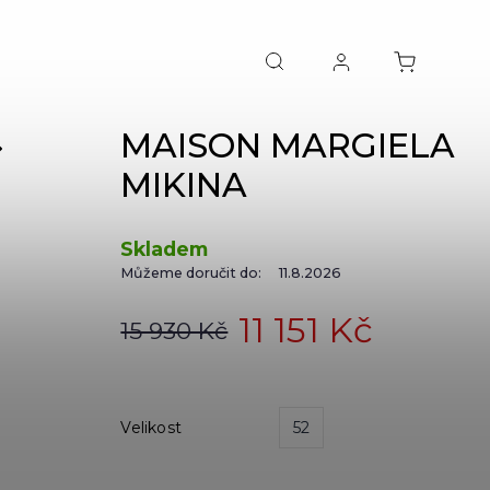
MAISON MARGIELA
NEXT
MIKINA
Skladem
Můžeme doručit do:
11.8.2026
11 151 Kč
15 930 Kč
Velikost
52