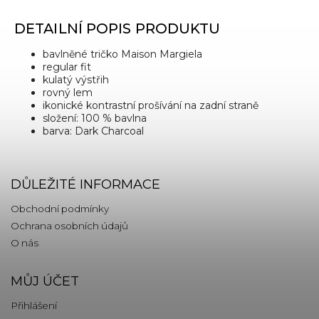
DETAILNÍ POPIS PRODUKTU
bavlněné tričko Maison Margiela
regular fit
kulatý výstřih
rovný lem
ikonické kontrastní prošívání na zadní straně
složení: 100 % bavlna
barva: Dark Charcoal
DŮLEŽITÉ INFORMACE
Obchodní podmínky
Ochrana osobních údajů
O nás
MŮJ ÚČET
Přihlášení