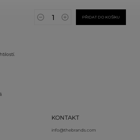
PŘIDAT DO KOŠÍKU
tilostí.
i
KONTAKT
info
@
thebrands.com