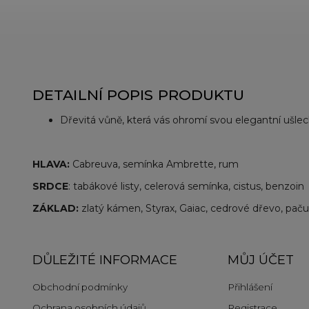
DETAILNÍ POPIS PRODUKTU
Dřevitá vůně, která vás ohromí svou elegantní ušlech
HLAVA:
Cabreuva, semínka Ambrette, rum
SRDCE
: tabákové listy, celerová semínka, cistus, benzoin
ZÁKLAD:
zlatý kámen, Styrax, Gaiac, cedrové dřevo, pačul
DŮLEŽITÉ INFORMACE
MŮJ ÚČET
Obchodní podmínky
Přihlášení
Ochrana osobních údajů
Registrace